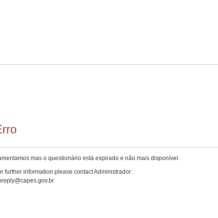
rro
amentamos mas o questionário está expirado e não mais disponível.
r further information please contact Administrador:
oreply@capes.gov.br