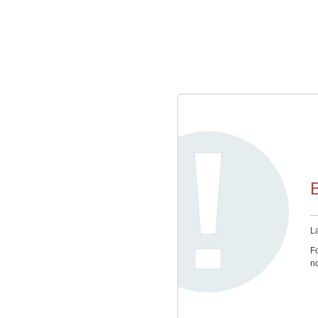
E
L
Fo
n