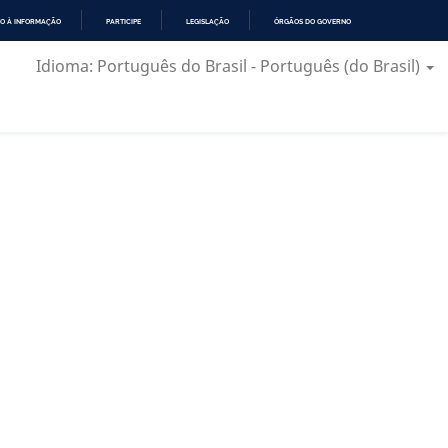
O À INFORMAÇÃO
PARTICIPE
LEGISLAÇÃO
ÓRGÃOS DO GOVERNO
Idioma: Português do Brasil - Português (do Brasil)