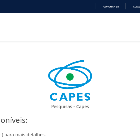
COMUNICA BR
ACESS
IR
PARA
O
CONTEÚDO
Pesquisas - Capes
oníveis:
 ) para mais detalhes.